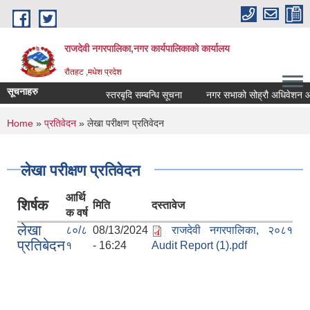
Skip to main content
राजदेवी नगरपालिका,नगर कार्यपालिकाको कार्यालय
रौतहट ,मधेश प्रदेश
सूचनाहरु
स्तरबृदि सम्बन्धि सूचना
नगर सभाको सोह्रौ अधिवेशन आहव
You are here
Home
»
प्रतिवेदन
» लेखा परीक्षण प्रतिवेदन
लेखा परीक्षण प्रतिवेदन
आर्थि
शिर्षक
मिति
दस्तावेज
क वर्ष
लेखा
८०/८
08/13/2024
राजदेवी नगरपालिका, २०८१
प्रतिबेदन
१
- 16:24
Audit Report (1).pdf