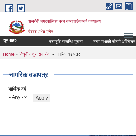
Skip to main content
राजदेवी नगरपालिका,नगर कार्यपालिकाको कार्यालय
रौतहट ,मधेश प्रदेश
सूचनाहरु
स्तरबृदि सम्बन्धि सूचना
नगर सभाको सोह्रौ अधिवेशन आ
You are here
Home
»
विधुतीय शुसासन सेवा
» नागरिक वडापत्र
नागरिक वडापत्र
आर्थिक वर्ष