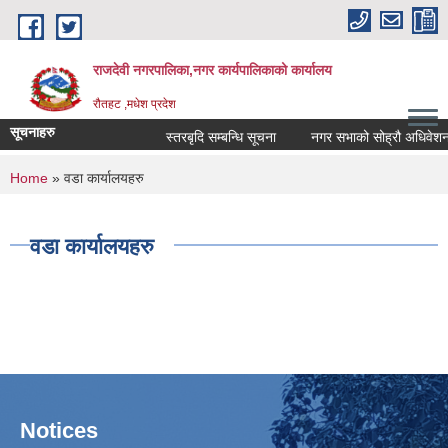
Skip to main content
राजदेवी नगरपालिका,नगर कार्यपालिकाको कार्यालय
रौतहट ,मधेश प्रदेश
सूचनाहरु
स्तरबृदि सम्बन्धि सूचना
नगर सभाको सोह्रौ अधिवेशन आ
You are here
Home
» वडा कार्यालयहरु
वडा कार्यालयहरु
Notices