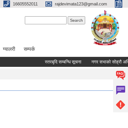
16605552011
rajdevimata123@gmail.com
Search form
Search
ग्यालरी
सम्पर्क
स्तरबृदि सम्बन्धि सूचना
नगर सभाको सोह्रौ अधिवे