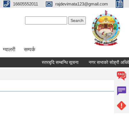
16605552011
rajdevimata123@gmail.com
Search form
Search
ग्यालरी
सम्पर्क
स्तरबृदि सम्बन्धि सूचना
नगर सभाको सोह्रौ अधिवेशन