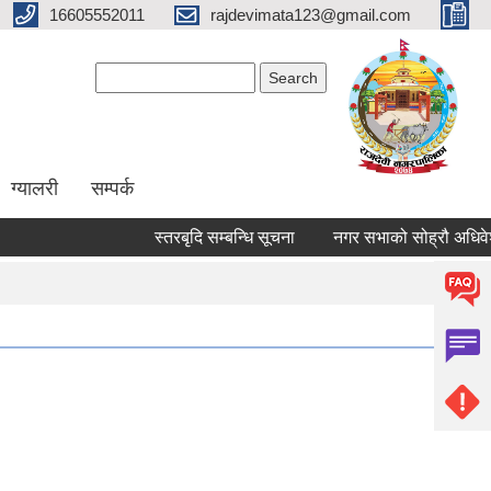
16605552011
rajdevimata123@gmail.com
Search form
Search
ग्यालरी
सम्पर्क
स्तरबृदि सम्बन्धि सूचना
नगर सभाको सोह्रौ अधिवेशन